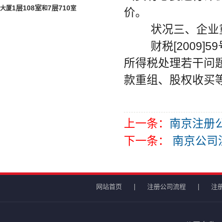
1层108室
7层
710
大厦
和
室
价。
状况三、企业
财税[2009]
所得税处理若干问
款重组、股权收买
上一条：
南京注册
下一条：
南京公司
网站首页
|
注册公司流程
|
注