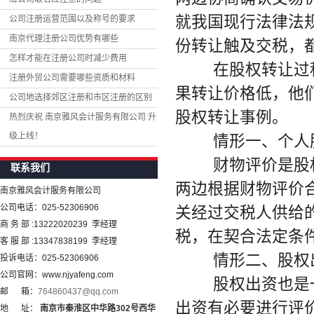
就我国现行法律法
公司注册运营范围以及称号的要求
南京代理注册公司优势有哪些
份转让触及交税，
怎样才能在注册公司时减少费用
在股权转让过程
注册外贸公司需要哪些资质和材料
果转让价格低，他
公司地选择郊区注册和市区注册的区别
股权转让事例。
热烈庆祝 南京雅风会计服务有限公司 升
级上线！
情形一、个人
财物评价是股权
联系我们
两边根据财物评价
南京雅风会计服务有限公司
公司电话：025-52306906
关经过交税人供给
商 务 部 :13222020239 李经理
税，在契合法定条
客 服 部 :13347838199 李经理
情形二、股权
投诉电话：025-52306906
公司官网：www.njyafeng.com
股权出资也是一
邮 箱：
764860437@qq.com
出资有必要进行评
地 址：
南京市秦淮区中华路
302
号西华