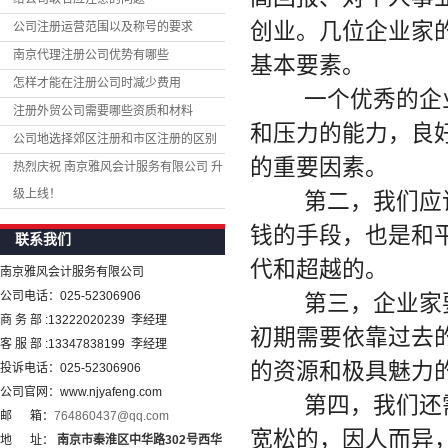
创业。几位企业家
公司注册运营范围以及称号的要求
南京代理注册公司优势有哪些
基本要素。
怎样才能在注册公司时减少费用
一个优秀的企业
注册外贸公司需要哪些资质和材料
和压力的能力，良
公司地选择郊区注册和市区注册的区别
的重要因素。
热烈庆祝 南京雅风会计服务有限公司 升
级上线！
第二，我们应该
钱的手段，也是和
联系我们
代和超越的。
南京雅风会计服务有限公司
公司电话：025-52306906
第三，企业家要
商 务 部 :13222020239 李经理
初期需要依靠过去
客 服 部 :13347838199 李经理
的资源和极具魅力
投诉电话：025-52306906
公司官网：www.njyafeng.com
第四，我们还需
邮 箱：
764860437@qq.com
宽松的，因人而异
地 址：
南京市秦淮区中华路
302
号西华